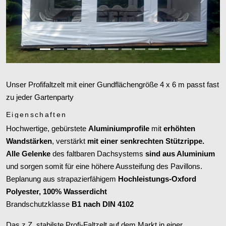
Zurück
Weiter
Unser Profifaltzelt mit einer Gundflächengröße 4 x 6 m passt fast
zu jeder Gartenparty
Eigenschaften
Hochwertige, gebürstete
Aluminiumprofile
mit
erhöhten
Wandstärken
, verstärkt
mit einer senkrechten Stützrippe.
Alle Gelenke
des faltbaren Dachsystems
sind aus Aluminium
und sorgen somit für eine höhere Aussteifung des Pavillons.
Beplanung aus strapazierfähigem
Hochleistungs-Oxford
Polyester, 100% Wasserdicht
Brandschutzklasse
B1 nach DIN 4102
Das z.Z. stabilste Profi-Faltzelt auf dem Markt in einer