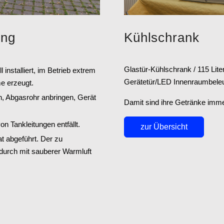
ung
Kühlschrank
Glastür-Kühlschrank / 115 Lite
installiert, im Betrieb extrem
Gerätetür/LED Innenraumbele
me erzeugt.
en, Abgasrohr anbringen, Gerät
Damit sind ihre Getränke immer
n Tankleitungen entfällt.
zur Übersicht
t abgeführt. Der zu
urch mit sauberer Warmluft