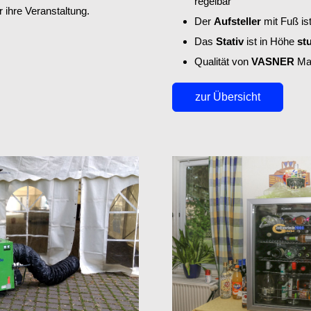
regelbar
r ihre Veranstaltung.
Der
Aufsteller
mit Fuß ist
Das
Stativ
ist in Höhe
stu
Qualität von
VASNER
Ma
zur Übersicht