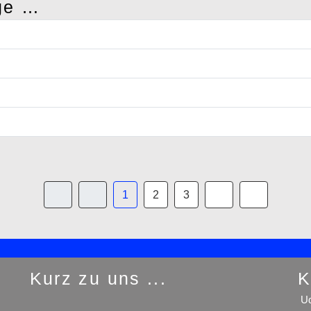
ge …
1
2
3
Kurz zu uns ...
K
Ud