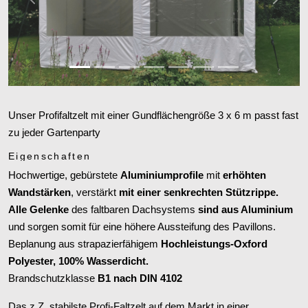
Zurück
Weiter
Unser Profifaltzelt mit einer Gundflächengröße 3 x 6 m passt fast
zu jeder Gartenparty
Eigenschaften
Hochwertige, gebürstete
Aluminiumprofile
mit
erhöhten
Wandstärken
, verstärkt
mit einer senkrechten Stützrippe.
Alle Gelenke
des faltbaren Dachsystems
sind aus Aluminium
und sorgen somit für eine höhere Aussteifung des Pavillons.
Beplanung aus strapazierfähigem
Hochleistungs-Oxford
Polyester, 100% Wasserdicht.
Brandschutzklasse
B1 nach DIN 4102
Das z.Z. stabilste Profi-Faltzelt auf dem Markt in einer