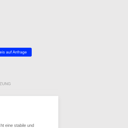
eis auf Anfrage
IZUNG
t eine stabile und