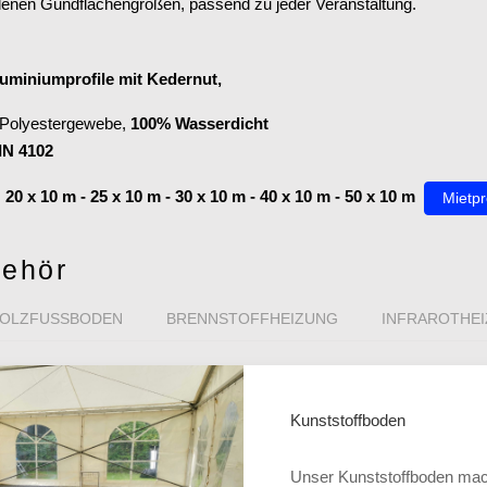
edenen Gundflächengrößen, passend zu jeder Veranstaltung.
luminiumprofile mit Kedernut,
 Polyestergewebe,
100% Wasserdicht
IN 4102
:
20 x 10 m - 25 x 10 m - 30 x 10 m - 40 x 10 m - 50 x 10 m
Mietpr
ehör
OLZFUSSBODEN
BRENNSTOFFHEIZUNG
INFRAROTHE
Kunststoffboden
Unser Kunststoffboden mach